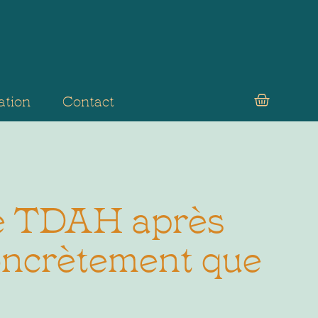
ation
Contact
Le TDAH après
oncrètement que