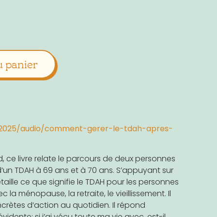
Alternative:
u panier
/2025/audio/comment-gerer-le-tdah-apres-
ud, ce livre relate le parcours de deux personnes
’un TDAH à 69 ans et à 70 ans. S’appuyant sur
étaille ce que signifie le TDAH pour les personnes
 la ménopause, la retraite, le vieillissement. Il
rètes d’action au quotidien. Il répond
dente: si j’ai vécu toute ma vie avec, est-il