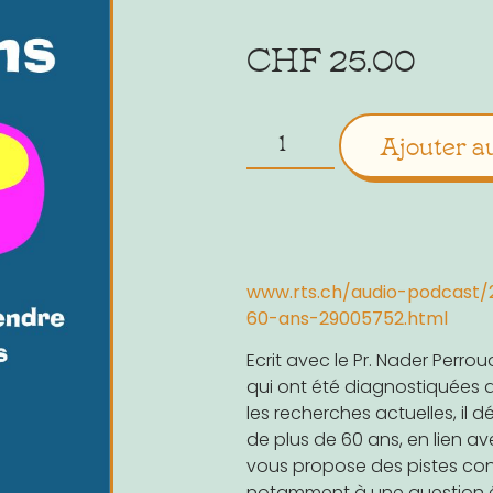
CHF
25.00
Ajouter a
www.rts.ch/audio-podcast
60-ans-29005752.html
Ecrit avec le Pr. Nader Perro
qui ont été diagnostiquées d
les recherches actuelles, il d
de plus de 60 ans, en lien avec
vous propose des pistes conc
notamment à une question évi