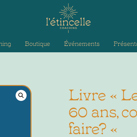
hing
Boutique
Événements
Présent
Livre « 
60 ans, c
faire? «